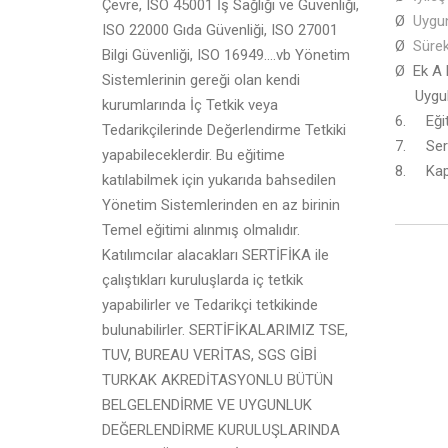
Çevre, ISO 45001 İş Sağlığı ve Güvenliği,
Ø
Uygun
ISO 22000 Gıda Güvenliği, ISO 27001
Ø
Sürek
Bilgi Güvenliği, ISO 16949….vb Yönetim
Ø Ek A 
Sistemlerinin gereği olan kendi
Uygul
kurumlarında İç Tetkik veya
6. Eğit
Tedarikçilerinde Değerlendirme Tetkiki
7. Serti
yapabileceklerdir. Bu eğitime
8. Kap
katılabilmek için yukarıda bahsedilen
Yönetim Sistemlerinden en az birinin
Temel eğitimi alınmış olmalıdır.
Katılımcılar alacakları SERTİFİKA ile
çalıştıkları kuruluşlarda iç tetkik
yapabilirler ve Tedarikçi tetkikinde
bulunabilirler. SERTİFİKALARIMIZ TSE,
TUV, BUREAU VERİTAS, SGS GİBİ
TURKAK AKREDİTASYONLU BÜTÜN
BELGELENDİRME VE UYGUNLUK
DEĞERLENDİRME KURULUŞLARINDA