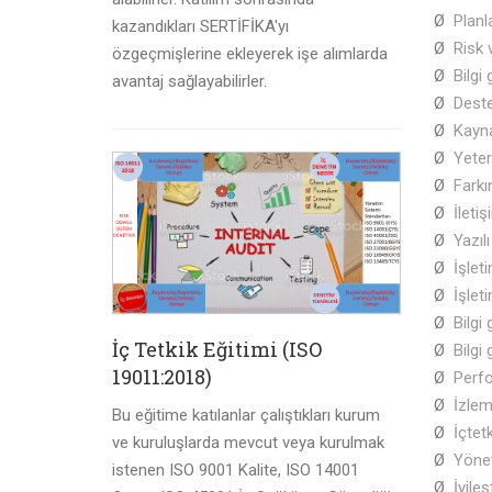
Ø
Plan
kazandıkları SERTİFİKA'yı
Ø
Risk v
özgeçmişlerine ekleyerek işe alımlarda
Ø
Bilgi
avantaj sağlayabilirler.
Ø
Dest
Ø
Kayna
Ø
Yeterl
Ø
Farkı
Ø
İletiş
Ø
Yazılı
Ø
İşlet
Ø
İşlet
Ø
Bilgi
İç Tetkik Eğitimi (ISO
Ø
Bilgi
19011:2018)
Ø
Perf
Ø
İzlem
Bu eğitime katılanlar çalıştıkları kurum
Ø
İçtetk
ve kuruluşlarda mevcut veya kurulmak
Ø
Yöne
istenen ISO 9001 Kalite, ISO 14001
Ø
İyile