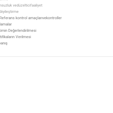
suzluk vedüzelticifaaliyet
liiyileştirme
Referans kontrol amaçlarıvekontroller
amalar
imin Değerlendirilmesi
fikaların Verilmesi
anış