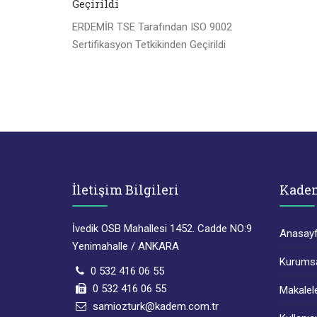
Geçirildi
ERDEMİR TSE Tarafından ISO 9002
Sertifikasyon Tetkikinden Geçirildi
İletişim Bilgileri
Kade
İvedik OSB Mahallesi 1452. Cadde NO:9
Anasay
Yenimahalle / ANKARA
Kurums
0 532 416 06 55
0 532 416 06 55
Makalel
samiozturk@kadem.com.tr