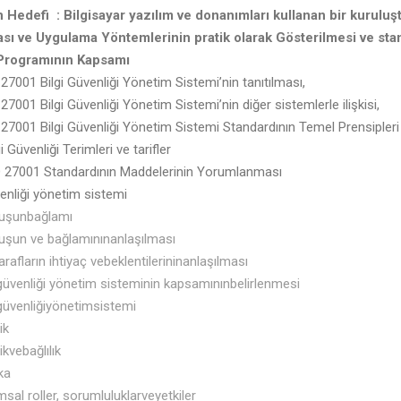
in Hedefi
: Bilgisayar yazılım ve donanımları kullanan bir kuruluş
sı ve Uygulama Yöntemlerinin pratik olarak Gösterilmesi ve st
Programının Kapsamı
7001 Bilgi Güvenliği Yönetim Sistemi’nin tanıtılması,
7001 Bilgi Güvenliği Yönetim Sistemi’nin diğer sistemlerle ilişkisi,
27001 Bilgi Güvenliği Yönetim Sistemi Standardının Temel Prensipler
 Güvenliği Terimleri ve tarifler
27001 Standardının Maddelerinin Yorumlanması
venliği yönetim sistemi
luşunbağlamı
uşun ve bağlamınınanlaşılması
 tarafların ihtiyaç vebeklentilerininanlaşılması
 güvenliği yönetim sisteminin kapsamınınbelirlenmesi
 güvenliğiyönetimsistemi
ik
ikvebağlılık
ka
sal roller, sorumluluklarveyetkiler