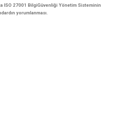
ta ISO 27001 Bilgi
Güvenliği Yönetim Sisteminin
andardın yorumlanması.
i