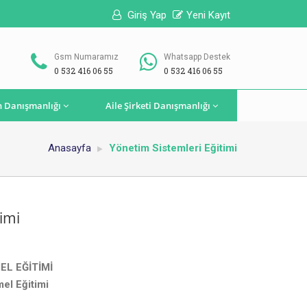
Giriş Yap
Yeni Kayıt
Gsm Numaramız
Whatsapp Destek
0 532 416 06 55
0 532 416 06 55
n Danışmanlığı
Aile Şirketi Danışmanlığı
Anasayfa
Yönetim Sistemleri Eğitimi
imi
EL EĞİTİMİ
el Eğitimi