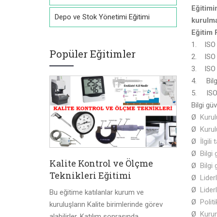
Eğitim
Depo ve Stok Yönetimi Eğitimi
kurulma
Eğitim 
1. ISO 2
Popüler Eğitimler
2. ISO 2
3. ISO 
4. Bilgi
5. ISO 
Bilgi gü
Ø
Kuru
Ø
Kurul
Ø
İlgili
Ø
Bilgi
Kalite Kontrol ve Ölçme
Ø
Bilgi
Teknikleri Eğitimi
Ø
Liderl
Ø
Liderl
Bu eğitime katılanlar kurum ve
Ø
Politi
kuruluşların Kalite birimlerinde görev
Ø
Kurum
alabilirler. Katılım sonrasında