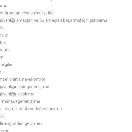
lama
e fırsatları elealanfaaliyetler
 güvenliği amaçları ve bu amaçları başarmakiçin planlama
ek
klar
ilik
ndalık
im
 bilgiler
im
imsel planlamavekontrol
 güvenliğiriskdeğerlendirme
 güvenliğiriskişleme
ormansdeğerlendirme
e, ölçme, analizvedeğerlendirme
ik
timingözden geçirmesi
ştirme