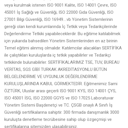
veya kurulmak istenen ISO 9001 Kalite, ISO 14001 Çevre, ISO
45001 İş Sağlığı ve Güvenliği, ISO 22000 Gıda Güvenliği, ISO
27001 Bilgi Güvenliği, ISO 16949….vb Yönetim Sistemlerinin
gereği olan kendi kurumlarında İç Tetkik veya Tedarikçilerinde
Değerlendirme Tetkiki yapabileceklerdir. Bu eğitime katılabilmek
için yukarıda bahsedilen Yönetim Sistemlerinden en az birinin
Temel eğitimi alınmış olmalıdır. Katılımcılar alacakları SERTİFİKA
ile çalıştıkları kuruluşlarda iç tetkik yapabilirler ve Tedarikçi
tetkikinde bulunabilirler. SERTİFİKALARIMIZ TSE, TUV, BUREAU
VERİTAS, SGS GİBİ TURKAK AKREDİTASYONLU BÜTÜN
BELGELENDİRME VE UYGUNLUK DEĞERLENDİRME
KURULUŞLARINDA KABUL GÖRMEKTEDİR. Eğitmenimiz Sami
ÖZTÜRK, Uluslar arası geçerli ISO 9001 KYS, ISO 14001 ÇYS,
ISO 45001 İSG, ISO 22000 GGYS ve ISO 17025 Laboratuvar
Yönetim Sistemi Başdenetçi ve TC. ÇSGB onaylı A Sınıfı İş
Güvenliği sertifikalarına sahiptir. 300 firmada danışmanlık 3000
kuruluşta denetleme tecrübesine sahip olup özgeçmişi ve
sertifikalarına sitemizden ulaşabilirsiniz.