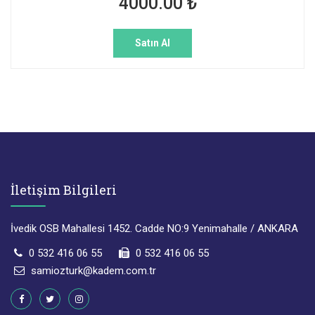
4000.00 ₺
Satın Al
İletişim Bilgileri
İvedik OSB Mahallesi 1452. Cadde NO:9 Yenimahalle / ANKARA
0 532 416 06 55
0 532 416 06 55
samiozturk@kadem.com.tr