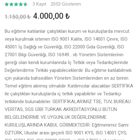
3
Kayıt
2053 Gösterim
4.50
4.000,00 ₺
1.150,00 ₺
Bu eğitime katılanlar çalıştıkları kurum ve kuruluşlarda mevcut
veya kurulmak istenen ISO 9001 Kalite, ISO 14001 Çevre, ISO
45001 İş Sağlığı ve Güvenliği, ISO 22000 Gıda Güvenliği, ISO
27001 Bilgi Güvenliği, ISO 16949….vb Yönetim Sistemlerinin
gereği olan kendi kurumlarında İç Tetkik veya Tedarikçilerinde
Değerlendirme Tetkiki yapabileceklerdir. Bu eğitime katılabilmek
için yukarıda bahsedilen Yönetim Sistemlerinden en az birinin
Temel eğitimi alınmış olmalıdır. Katılımcılar alacakları SERTİFİKA
ile çalıştıkları kuruluşlarda iç tetkik yapabilirler ve Tedarikçi
tetkikinde bulunabilirler. SERTİFİKALARIMIZ TSE, TUV, BUREAU
VERİTAS, SGS GİBİ TURKAK AKREDİTASYONLU BÜTÜN
BELGELENDİRME VE UYGUNLUK DEĞERLENDİRME
KURULUŞLARINDA KABUL GÖRMEKTEDİR. Eğitmenimiz Sami
ÖZTÜRK, Uluslar arası geçerli ISO 9001 KYS, ISO 14001 ÇYS,