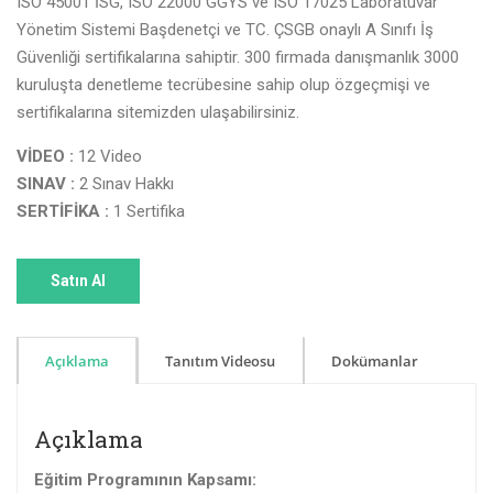
ISO 45001 İSG, ISO 22000 GGYS ve ISO 17025 Laboratuvar
Yönetim Sistemi Başdenetçi ve TC. ÇSGB onaylı A Sınıfı İş
Güvenliği sertifikalarına sahiptir. 300 firmada danışmanlık 3000
kuruluşta denetleme tecrübesine sahip olup özgeçmişi ve
sertifikalarına sitemizden ulaşabilirsiniz.
VİDEO :
12 Video
SINAV :
2 Sınav Hakkı
SERTİFİKA :
1 Sertifika
Açıklama
Tanıtım Videosu
Dokümanlar
Açıklama
Eğitim Programının Kapsamı: