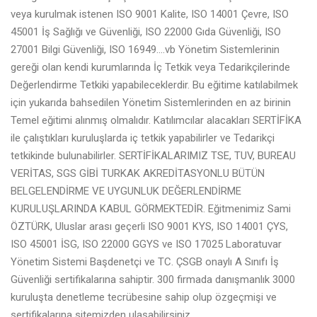
veya kurulmak istenen ISO 9001 Kalite, ISO 14001 Çevre, ISO
45001 İş Sağlığı ve Güvenliği, ISO 22000 Gıda Güvenliği, ISO
27001 Bilgi Güvenliği, ISO 16949….vb Yönetim Sistemlerinin
gereği olan kendi kurumlarında İç Tetkik veya Tedarikçilerinde
Değerlendirme Tetkiki yapabileceklerdir. Bu eğitime katılabilmek
için yukarıda bahsedilen Yönetim Sistemlerinden en az birinin
Temel eğitimi alınmış olmalıdır. Katılımcılar alacakları SERTİFİKA
ile çalıştıkları kuruluşlarda iç tetkik yapabilirler ve Tedarikçi
tetkikinde bulunabilirler. SERTİFİKALARIMIZ TSE, TUV, BUREAU
VERİTAS, SGS GİBİ TURKAK AKREDİTASYONLU BÜTÜN
BELGELENDİRME VE UYGUNLUK DEĞERLENDİRME
KURULUŞLARINDA KABUL GÖRMEKTEDİR. Eğitmenimiz Sami
ÖZTÜRK, Uluslar arası geçerli ISO 9001 KYS, ISO 14001 ÇYS,
ISO 45001 İSG, ISO 22000 GGYS ve ISO 17025 Laboratuvar
Yönetim Sistemi Başdenetçi ve TC. ÇSGB onaylı A Sınıfı İş
Güvenliği sertifikalarına sahiptir. 300 firmada danışmanlık 3000
kuruluşta denetleme tecrübesine sahip olup özgeçmişi ve
sertifikalarına sitemizden ulaşabilirsiniz.